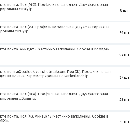
екте почта. Пол (MIX). Профиль не заполнен. Двухфакторная
ированы с Italy ip.
8 шт.
екте почта. Пол (Ж). Профиль не заполнен. Двухфакторная ав
ваны с Italy ip.
76 шт
екте почта. Аккаунты частично заполнены. Cookies в комплек
94 шт
екте почта@outlook.com/hotmail.com. Пол (Ж). Профиль не зап
ия включена. Зарегистрированы с Netherlands ip.
27 шт
екте почта. Пол (MIX). Профиль не заполнен. Двухфакторная
ированы с Spain ip.
53 шт
екте почта. Пол (Ж). Аккаунты частично заполнены. Cookies в
IX ip.
20 шт