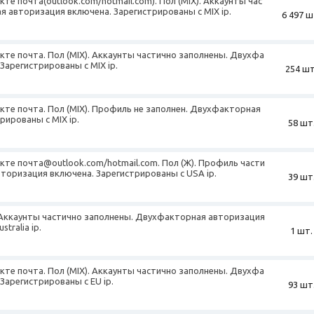
кте почта(outlook.com/hotmail.com). Пол (MIX). Аккаунты час
 авторизация включена. Зарегистрированы с MIX ip.
6 497 ш
екте почта. Пол (MIX). Аккаунты частично заполнены. Двухфа
Зарегистрированы с MIX ip.
254 шт
екте почта. Пол (MIX). Профиль не заполнен. Двухфакторная
рированы с MIX ip.
58 шт
екте почта@outlook.com/hotmail.com. Пол (Ж). Профиль части
торизация включена. Зарегистрированы с USA ip.
39 шт
). Аккаунты частично заполнены. Двухфакторная авторизация
tralia ip.
1 шт.
екте почта. Пол (MIX). Аккаунты частично заполнены. Двухфа
Зарегистрированы с EU ip.
93 шт