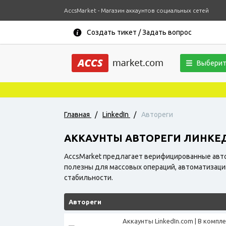
AccsMarket - Магазин аккаунтов социальных сетей
Создать тикет / Задать вопрос
Выберит
Главная
/
LinkedIn
/
Автореги
АККАУНТЫ АВТОРЕГИ ЛИНК
AccsMarket предлагает верифицированные авт
полезны для массовых операций, автоматизаци
стабильности.
Автореги
Аккаунты LinkedIn.com | В комп