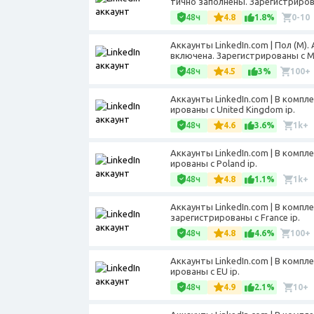
тично заполнены. Зарегистрирован
48ч
4.8
1.8%
0-10
Аккаунты LinkedIn.com | Пол (М
включена. Зарегистрированы с MI
48ч
4.5
3%
100+
Аккаунты LinkedIn.com | В компл
ированы с United Kingdom ip.
48ч
4.6
3.6%
1k+
Аккаунты LinkedIn.com | В компл
ированы с Poland ip.
48ч
4.8
1.1%
1k+
Аккаунты LinkedIn.com | В компл
зарегистрированы с France ip.
48ч
4.8
4.6%
100+
Аккаунты LinkedIn.com | В компл
ированы с EU ip.
48ч
4.9
2.1%
10+