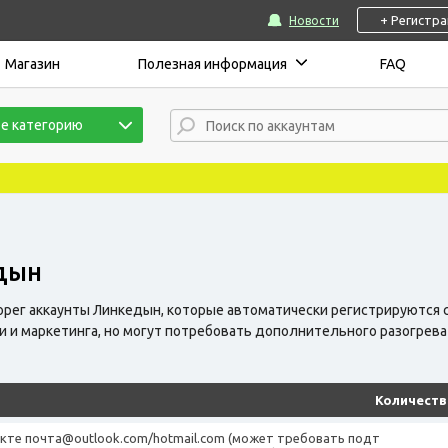
+ Регистр
Новости
Магазин
Полезная информация
FAQ
е категорию
ЕДЫН
орег аккаунты Линкедын, которые автоматически регистрируются
и и маркетинга, но могут потребовать дополнительного разогрев
Количеств
лекте почта@outlook.com/hotmail.com (может требовать подт