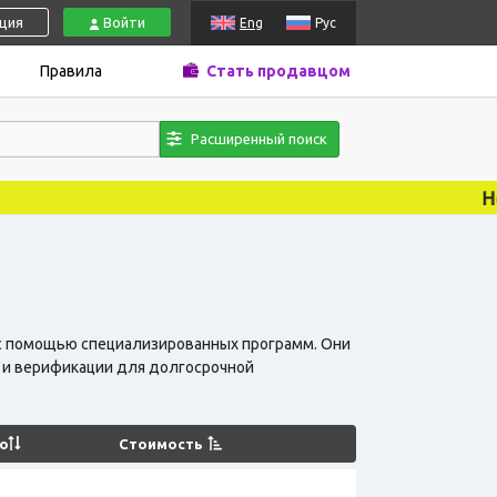
ация
Войти
Eng
Рус
Правила
Стать продавцом
Расширенный поиск
Новости, акции, к
 с помощью специализированных программ. Они
а и верификации для долгосрочной
о
Стоимость