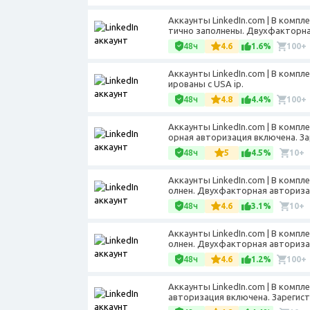
Аккаунты LinkedIn.com | В компле
тично заполнены. Двухфакторная
48ч
4.6
1.6%
100+
Аккаунты LinkedIn.com | В компл
ированы с USA ip.
48ч
4.8
4.4%
100+
Аккаунты LinkedIn.com | В компл
орная авторизация включена. За
48ч
5
4.5%
10+
Аккаунты LinkedIn.com | В компл
олнен. Двухфакторная авторизац
48ч
4.6
3.1%
10+
Аккаунты LinkedIn.com | В компл
олнен. Двухфакторная авторизац
48ч
4.6
1.2%
100+
Аккаунты LinkedIn.com | В компл
авторизация включена. Зарегистр