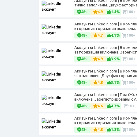
Аккаунты LinkedIn.com | В компле
тично заполнены. Двухфакторная
48ч
4.9
1.4%
100+
Аккаунты LinkedIn.com | В компл
кторная авторизация включена. 
48ч
4.7
4.1%
100+
Аккаунты LinkedIn.com | В компл
авторизация включена. Зарегист
48ч
4.9
3.9%
100+
Аккаунты LinkedIn.com | В компл
чно заполнен. Двухфакторная ав
48ч
4.8
3.1%
100+
Аккаунты LinkedIn.com | Пол (Ж
включена. Зарегистрированы с Aus
48ч
4.6
4.7%
10+
Аккаунты LinkedIn.com | В компл
кторная авторизация включена. 
48ч
4.8
1.8%
100+