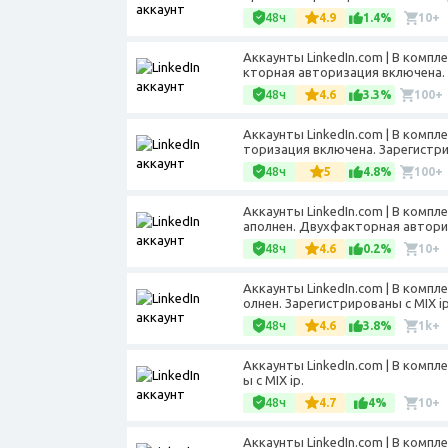
48ч
4.9
1.4%
10+
Аккаунты LinkedIn.com | В компл
кторная авторизация включена. 
48ч
4.6
3.3%
100+
Аккаунты LinkedIn.com | В компл
торизация включена. Зарегистри
48ч
5
4.8%
100+
Аккаунты LinkedIn.com | В компл
аполнен. Двухфакторная авториз
48ч
4.6
0.2%
10+
Аккаунты LinkedIn.com | В компле
олнен. Зарегистрированы с MIX ip
48ч
4.6
3.8%
1k+
Аккаунты LinkedIn.com | В компл
ы с MIX ip.
48ч
4.7
4%
10+
Аккаунты LinkedIn.com | В компле