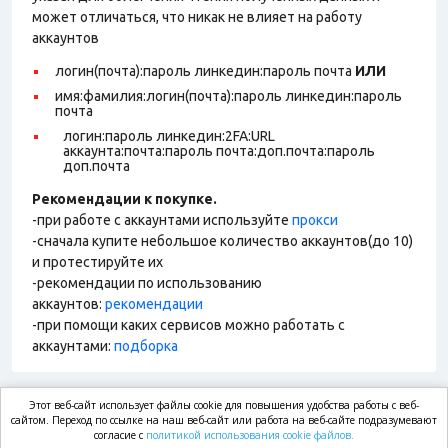
может отличаться, что никак не влияет на работу
аккаунтов
логин(почта):пароль линкедин:пароль почта
ИЛИ
имя:фамилия:логин(почта):пароль линкедин:пароль
почта
логин:пароль линкедин:2FA:URL
аккаунта:почта:пароль почта:доп.почта:пароль
доп.почта
Рекомендации к покупке.
-при работе с аккаунтами используйте
прокси
-сначала купите небольшое количество аккаунтов(до 10)
и протестируйте их
-рекомендации по использованию
аккаунтов:
рекомендации
-при помощи каких сервисов можно работать с
аккаунтами:
подборка
Этот веб-сайт использует файлы cookie для повышения удобства работы с веб-
market.com
сайтом. Переход по ссылке на наш веб-сайт или работа на веб-сайте подразумевают
согласие с
политикой использования cookie файлов.