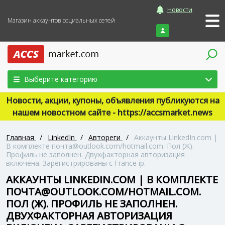
Новости
Магазин аккаунтов социальных сетей
Войти
Выберите категорию
Новости, акции, купоны, объявления публикуются на
нашем новостном сайте - https://accsmarket.news
Главная
/
LinkedIn
/
Автореги
/
Аккаунты LinkedIn.com |
В комплекте почта@outlook.com/hotmail.com. Пол (Ж).
Профиль не заполнен. Двухфакторная авторизация
включена. Зарегистрированы с France ip.
АККАУНТЫ LINKEDIN.COM | В КОМПЛЕКТЕ
ПОЧТА@OUTLOOK.COM/HOTMAIL.COM.
ПОЛ (Ж). ПРОФИЛЬ НЕ ЗАПОЛНЕН.
ДВУХФАКТОРНАЯ АВТОРИЗАЦИЯ