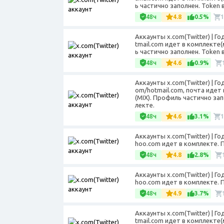
ь частично заполнен. Token 
48ч
4.8
0.5%
Аккаунты x.com(Twitter) | Г
tmail.com идет в комплекте
ь частично заполнен. Token 
48ч
4.6
0.9%
Аккаунты x.com(Twitter) | Г
om/hotmail.com, почта идет
(MIX). Профиль частично за
лекте.
48ч
4.6
3.1%
Аккаунты x.com(Twitter) | Г
hoo.com идет в комплекте. П
48ч
4.8
2.8%
Аккаунты x.com(Twitter) | Г
hoo.com идет в комплекте. П
48ч
4.9
3.7%
Аккаунты x.com(Twitter) | Г
tmail.com идет в комплекте