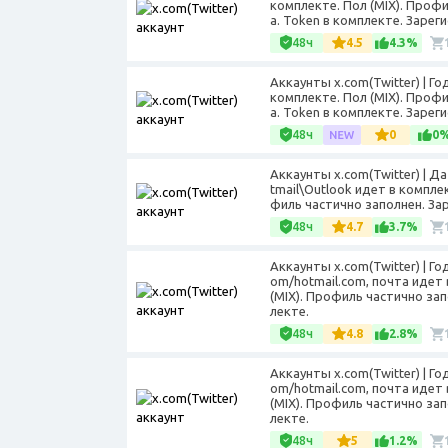
комплекте. Пол (MIX). Проф
а. Token в комплекте. Зареги
48ч
4.5
4.3%
Аккаунты x.com(Twitter) | Г
комплекте. Пол (MIX). Проф
а. Token в комплекте. Зареги
48ч
0
0
Аккаунты x.com(Twitter) | 
tmail\Outlook идет в компле
филь частично заполнен. Зар
48ч
4.7
3.7%
Аккаунты x.com(Twitter) | Г
om/hotmail.com, почта идет
(MIX). Профиль частично за
лекте.
48ч
4.8
2.8%
Аккаунты x.com(Twitter) | Г
om/hotmail.com, почта идет
(MIX). Профиль частично за
лекте.
48ч
5
1.2%