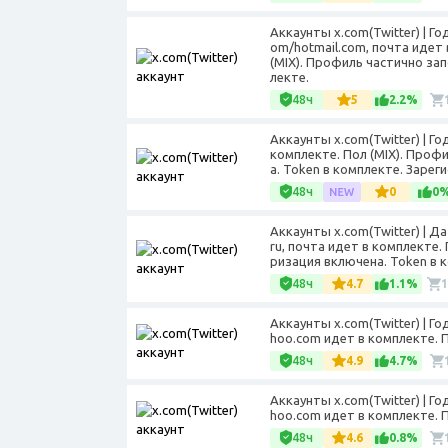
Аккаунты x.com(Twitter) | Г
om/hotmail.com, почта идет
(MIX). Профиль частично за
лекте.
48ч
5
2.2%
Аккаунты x.com(Twitter) | Г
комплекте. Пол (MIX). Проф
а. Token в комплекте. Зареги
48ч
0
0
Аккаунты x.com(Twitter) | Д
ru, почта идет в комплекте
ризация включена. Token в к
48ч
4.7
1.1%
Аккаунты x.com(Twitter) | Г
hoo.com идет в комплекте. П
48ч
4.9
4.7%
Аккаунты x.com(Twitter) | Г
hoo.com идет в комплекте. П
48ч
4.6
0.8%