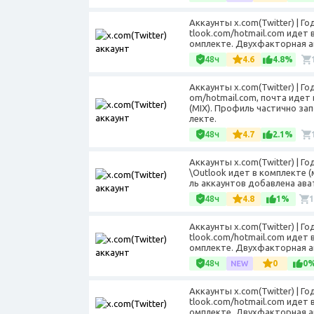
Аккаунты x.com(Twitter) | Г
tlook.com/hotmail.com идет 
омплекте. Двухфакторная а
48ч
4.6
4.8%
Аккаунты x.com(Twitter) | Г
om/hotmail.com, почта идет
(MIX). Профиль частично за
лекте.
48ч
4.7
2.1%
Аккаунты x.com(Twitter) | 
\Outlook идет в комплекте 
ль аккаунтов добавлена ават
48ч
4.8
1%
Аккаунты x.com(Twitter) | Г
tlook.com/hotmail.com идет 
омплекте. Двухфакторная ав
48ч
0
0
Аккаунты x.com(Twitter) | Г
tlook.com/hotmail.com идет 
омплекте. Двухфакторная ав