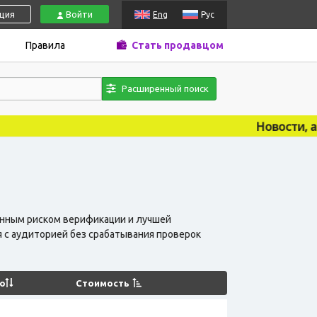
ация
Войти
Eng
Рус
Правила
Стать продавцом
Расширенный поиск
Новости, акции, купоны, об
енным риском верификации и лучшей
 с аудиторией без срабатывания проверок
о
Стоимость