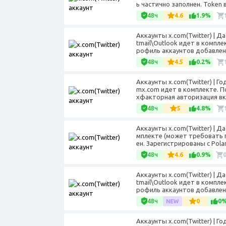
ь частично заполнен. Token 
48ч
4.6
1.9%
Аккаунты x.com(Twitter) | 
tmail\Outlook идет в компле
рофиль аккаунтов добавлена
48ч
4.5
0.2%
Аккаунты x.com(Twitter) | Г
mx.com идет в комплекте. По
хфакторная авторизация вк
48ч
5
4.8%
Аккаунты x.com(Twitter) | Д
мплекте (может требовать п
ен. Зарегистрированы с Polan
48ч
4.6
0.9%
Аккаунты x.com(Twitter) | 
tmail\Outlook идет в компле
рофиль аккаунтов добавлена
48ч
0
0
Аккаунты x.com(Twitter) | Г