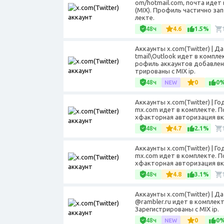
om/hotmail.com, почта идет
(MIX). Профиль частично за
лекте.
48ч
4.6
1.5%
Аккаунты x.com(Twitter) | 
tmail\Outlook идет в компле
рофиль аккаунтов добавлен
трированы с MIX ip.
48ч
0
0
Аккаунты x.com(Twitter) | Г
mx.com идет в комплекте. По
хфакторная авторизация вк
48ч
4.7
2.1%
Аккаунты x.com(Twitter) | Г
mx.com идет в комплекте. По
хфакторная авторизация вк
48ч
4.8
3.1%
Аккаунты x.com(Twitter) | Д
@rambler.ru идет в комплект
Зарегистрированы с MIX ip.
48ч
0
0