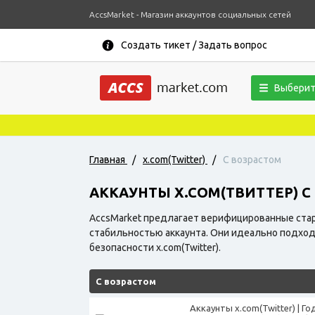
AccsMarket - Магазин аккаунтов социальных сетей
Создать тикет / Задать вопрос
Выберит
Главная
/
x.com(Twitter)
/
С возрастом
АККАУНТЫ X.COM(ТВИТТЕР) С 
AccsMarket предлагает верифицированные стар
стабильностью аккаунта. Они идеально подход
безопасности x.com(Twitter).
С возрастом
Аккаунты x.com(Twitter) | Г