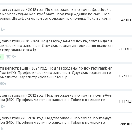
од регистрации - 2018 год. Подтверждены по почте@outlook.c
 в комплекте(может требовать подтверждение по смс). Пол
полнен. Двухфакторная авторизация включена. Token в комп
42 шт
1k+
од регистрации 01.2024. Подтверждены по почте, почта идет в
иль частично заполнен. Двухфакторная авторизация включен
2 809 ш
стрированы с MIX ip.
%
10+
ата регистрации - 2024 год. Подтверждены по почте@rambler.
. Пол (MIX). Профиль частично заполнен. Двухфакторная авто
1 741 ш
омплекте. Зарегистрированы с MIX ip.
100+
од регистрации - 2012 год. Подтверждены по почте, почта@ya
ол (MIX). Профиль частично заполнен. Token в комплекте.
1 114 ш
1k+
од регистрации - 2016 год. Подтверждены по почте, почта@ya
ол (MIX). Профиль частично заполнен. Token в комплекте.
286 шт
1k+