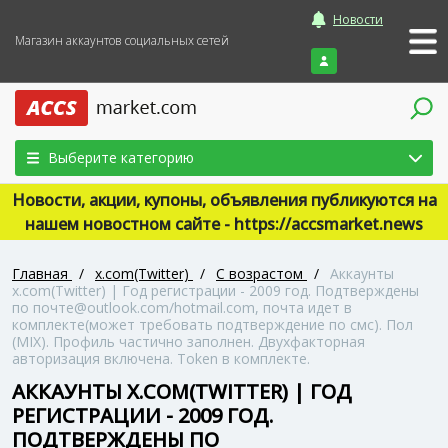
Новости
Магазин аккаунтов социальных сетей
Войти
Выберите категорию
Новости, акции, купоны, объявления публикуются на
нашем новостном сайте - https://accsmarket.news
Главная
/
x.com(Twitter)
/
С возрастом
/
Аккаунты
x.com(Twitter) | Год регистрации - 2009 год. Подтверждены
по почте@outlook.com/hotmail.com, почта идет в
комплекте(может требовать подтверждение по смс). Пол
(MIX). Профиль частично заполнен. Двухфакторная
авторизация включена. Token в комплекте.
АККАУНТЫ X.COM(TWITTER) | ГОД
РЕГИСТРАЦИИ - 2009 ГОД.
ПОДТВЕРЖДЕНЫ ПО