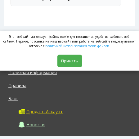
Этот веб-сайт использует файлы cookie для повышения удобства работы с веб-
market.com
сайтом. Переход по ссылке на наш веб-сайт или работа на веб-сайте подразумевают
согласие с
политикой использования cookie файлов.
Магазин
Принять
Полезная информация
Правила
Блог
Продать Аккаунт
Новости