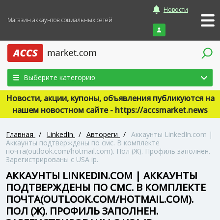
Новости
Магазин аккаунтов социальных сетей
Войти
Выберите категорию
Новости, акции, купоны, объявления публикуются на
нашем новостном сайте - https://accsmarket.news
Главная
/
LinkedIn
/
Автореги
/
Аккаунты LinkedIn.com |
Аккаунты подтверждены по смс. В комплекте
почта(outlook.com/hotmail.com). Пол (Ж). Профиль заполнен.
Зарегистрированы с USA ip.
АККАУНТЫ LINKEDIN.COM | АККАУНТЫ
ПОДТВЕРЖДЕНЫ ПО СМС. В КОМПЛЕКТЕ
ПОЧТА(OUTLOOK.COM/HOTMAIL.COM).
ПОЛ (Ж). ПРОФИЛЬ ЗАПОЛНЕН.