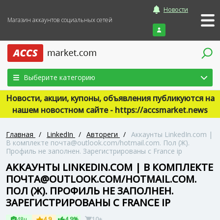
Новости
Магазин аккаунтов социальных сетей
Войти
Выберите категорию
Новости, акции, купоны, объявления публикуются на
нашем новостном сайте - https://accsmarket.news
Главная
/
LinkedIn
/
Автореги
/
Аккаунты LinkedIn.com |
В комплекте почта@outlook.com/hotmail.com. Пол (Ж).
Профиль не заполнен. Зарегистрированы с France ip
АККАУНТЫ LINKEDIN.COM | В КОМПЛЕКТЕ
ПОЧТА@OUTLOOK.COM/HOTMAIL.COM.
ПОЛ (Ж). ПРОФИЛЬ НЕ ЗАПОЛНЕН.
ЗАРЕГИСТРИРОВАНЫ С FRANCE IP
48ч
4.9
4.9%
10+