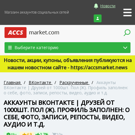
Новости
Магазин аккаунтов социальных сетей
Войти
Выберите категорию
Новости, акции, купоны, объявления публикуются на
нашем новостном сайте - https://accsmarket.news
Главная
/
ВКонтакте
/
Раскрученные
/
Аккаунты
ВКонтакте | Друзей от 1000шт. Пол (Ж). Профиль заполнен:
о себе, фото, записи, репосты, видео, аудио и т.д.
АККАУНТЫ ВКОНТАКТЕ | ДРУЗЕЙ ОТ
1000ШТ. ПОЛ (Ж). ПРОФИЛЬ ЗАПОЛНЕН: О
СЕБЕ, ФОТО, ЗАПИСИ, РЕПОСТЫ, ВИДЕО,
АУДИО И Т.Д.
48ч
4.9
2.7%
10+