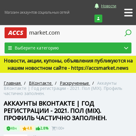
Новости
Магазин аккаунтов социальных сетей
Войти
Выберите категорию
Новости, акции, купоны, объявления публикуются на
нашем новостном сайте - https://accsmarket.news
Главная
/
ВКонтакте
/
Раскрученные
/
Аккаунты
ВКонтакте | Год регистрации - 2021. Пол (MIX). Профиль
частично заполнен.
АККАУНТЫ ВКОНТАКТЕ | ГОД
РЕГИСТРАЦИИ - 2021. ПОЛ (MIX).
ПРОФИЛЬ ЧАСТИЧНО ЗАПОЛНЕН.
48ч
4.8
2.8%
100+