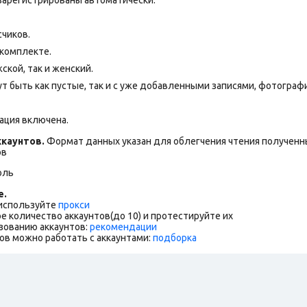
счиков.
 комплекте.
ской, так и женский.
т быть как пустые, так и с уже добавленными записями, фотограф
ация включена.
каунтов.
Формат данных указан для облегчения чтения полученны
ов
оль
е.
 используйте
прокси
е количество аккаунтов(до 10) и протестируйте их
зованию аккаунтов:
рекомендации
ов можно работать с аккаунтами:
подборка