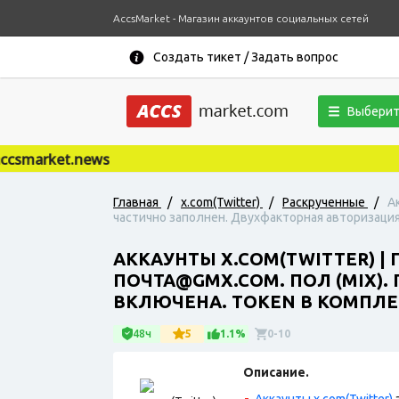
AccsMarket - Магазин аккаунтов социальных сетей
Создать тикет / Задать вопрос
Выберит
market.news
Главная
/
x.com(Twitter)
/
Раскрученные
/
А
частично заполнен. Двухфакторная авторизация
АККАУНТЫ X.COM(TWITTER) |
ПОЧТА@GMX.COM. ПОЛ (MIX)
ВКЛЮЧЕНА. TOKEN В КОМПЛЕ
48ч
5
1.1%
0-10
Описание.
Аккаунты x.com(Twitter)