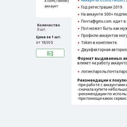
Год регистрации 2019.
На аккаунте 500+ подпи
Почта@gmx.com. идет в
Количество
Пол может быть как муж
0 шт.
Профили аккаунтов могу
Цена за 1 шт.
от
18,50 $
Token в комплекте.
Двухфакторная авториз
Формат выдаваемых ак
влияет на работу аккаунт
логин:пароль:почта:пар
Рекомендации к покупк
-при работе с аккаунтами
-сначала купите небольшо
-рекомендации по исполь
-при помощи каких сервис