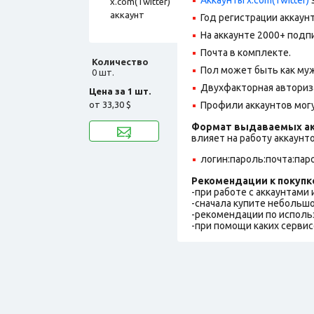
Год регистрации аккаунт
На аккаунте 2000+ подп
Почта в комплекте.
Количество
Пол может быть как муж
0 шт.
Двухфакторная авториз
Цена за 1 шт.
от
33,30 $
Профили аккаунтов могу
Формат выдаваемых ак
влияет на работу аккаунт
логин:пароль:почта:пар
Рекомендации к покупк
-при работе с аккаунтами
-сначала купите небольшо
-рекомендации по исполь
-при помощи каких сервис