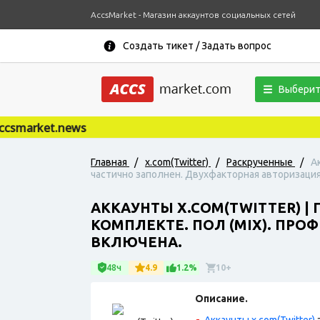
AccsMarket - Магазин аккаунтов социальных сетей
Создать тикет / Задать вопрос
Выберит
market.news
Главная
/
x.com(Twitter)
/
Раскрученные
/
А
частично заполнен. Двухфакторная авторизаци
АККАУНТЫ X.COM(TWITTER) | 
КОМПЛЕКТЕ. ПОЛ (MIX). ПР
ВКЛЮЧЕНА.
48ч
4.9
1.2%
10+
Описание.
Аккаунты x.com(Twitter)