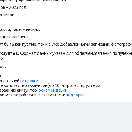
ов – 2023 год.
исчиков.
ской, так и женский.
ация включена.
т быть как пустые, так и с уже добавленными записями, фотограф
каунтов.
Формат данных указан для облегчения чтения полученны
ов
оль
е.
 используйте
прокси
е количество аккаунтов(до 10) и протестируйте их
зованию аккаунтов:
рекомендации
ов можно работать с аккаунтами:
подборка