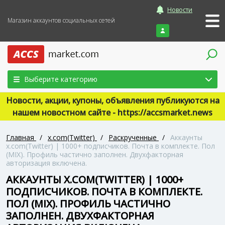
Новости
Магазин аккаунтов социальных сетей
Войти
Выберите категорию
Новости, акции, купоны, объявления публикуются на
нашем новостном сайте - https://accsmarket.news
Главная
/
x.com(Twitter)
/
Раскрученные
/
Аккаунты
x.com(Twitter) | 1000+ подписчиков. Почта в комплекте. Пол
(MIX). Профиль частично заполнен. Двухфакторная
авторизация включена.
АККАУНТЫ X.COM(TWITTER) | 1000+
ПОДПИСЧИКОВ. ПОЧТА В КОМПЛЕКТЕ.
ПОЛ (MIX). ПРОФИЛЬ ЧАСТИЧНО
ЗАПОЛНЕН. ДВУХФАКТОРНАЯ