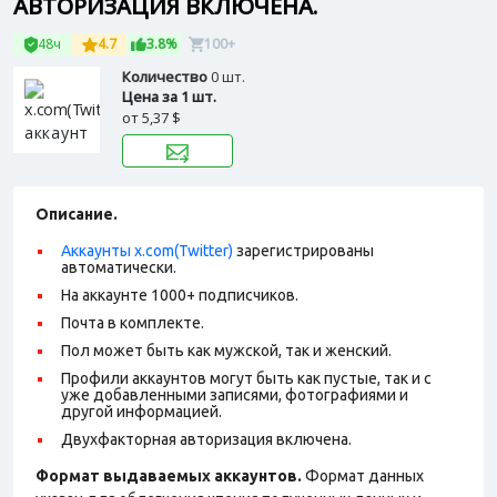
АВТОРИЗАЦИЯ ВКЛЮЧЕНА.
48ч
4.7
3.8%
100+
Количество
0 шт.
Цена за 1 шт.
от
5,37 $
Описание.
Аккаунты x.com(Twitter)
зарегистрированы
автоматически.
На аккаунте 1000+ подписчиков.
Почта в комплекте.
Пол может быть как мужской, так и женский.
Профили аккаунтов могут быть как пустые, так и с
уже добавленными записями, фотографиями и
другой информацией.
Двухфакторная авторизация включена.
Формат выдаваемых аккаунтов.
Формат данных