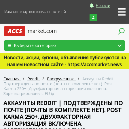
Новости
Магазин аккаунтов социальных сетей
Войти
Выберите категорию
Новости, акции, купоны, объявления публикуются на
нашем новостном сайте - https://accsmarket.news
Главная
/
Reddit
/
Раскрученные
/
Аккаунты Reddit |
Подтверждены по почте (почты в комплекте нет). Post
Karma 250+. Двухфакторная авторизация включена.
Зарегистрированы с EU ip
АККАУНТЫ REDDIT | ПОДТВЕРЖДЕНЫ ПО
ПОЧТЕ (ПОЧТЫ В КОМПЛЕКТЕ НЕТ). POST
KARMA 250+. ДВУХФАКТОРНАЯ
АВТОРИЗАЦИЯ ВКЛЮЧЕНА.