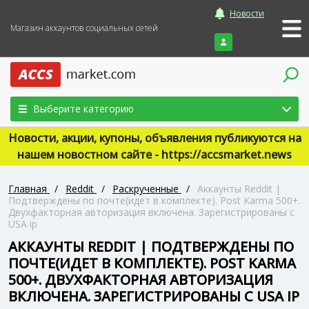
Новости
Магазин аккаунтов социальных сетей
Войти
Выберите категорию
Новости, акции, купоны, объявления публикуются на
нашем новостном сайте - https://accsmarket.news
Главная
/
Reddit
/
Раскрученные
/
Аккаунты Reddit |
Подтверждены по почте(идет в комплекте). Post Karma 500+.
Двухфакторная авторизация включена. Зарегистрированы с
USA ip
АККАУНТЫ REDDIT | ПОДТВЕРЖДЕНЫ ПО
ПОЧТЕ(ИДЕТ В КОМПЛЕКТЕ). POST KARMA
500+. ДВУХФАКТОРНАЯ АВТОРИЗАЦИЯ
ВКЛЮЧЕНА. ЗАРЕГИСТРИРОВАНЫ С USA IP