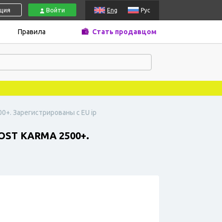
ация
Войти
Eng
Рус
Правила
Стать продавцом
0+. Зарегистрированы с EU ip
ST KARMA 2500+.