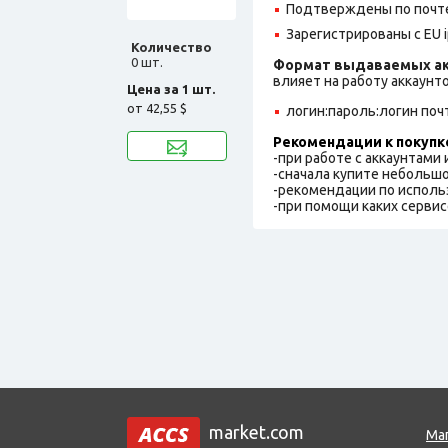
Подтверждены по почте
Зарегистрированы с EU i
Количество
0 шт.
Формат выдаваемых ак
влияет на работу аккаунт
Цена за 1 шт.
от
42,55 $
логин:пароль:логин поч
Рекомендации к покупк
-при работе с аккаунтами
-сначала купите небольшо
-рекомендации по исполь
-при помощи каких сервис
market.com
Ма