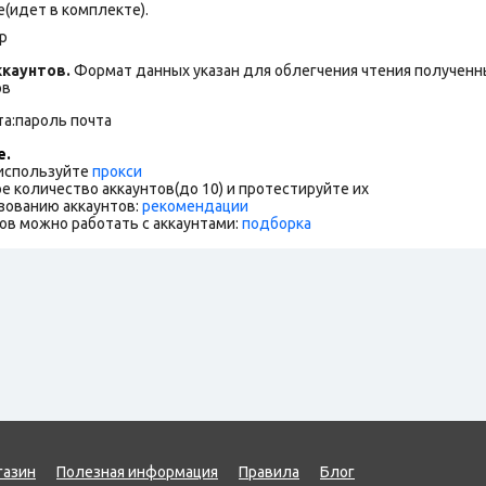
(идет в комплекте).
p
каунтов.
Формат данных указан для облегчения чтения полученны
ов
та:пароль почта
е.
 используйте
прокси
е количество аккаунтов(до 10) и протестируйте их
зованию аккаунтов:
рекомендации
ов можно работать с аккаунтами:
подборка
газин
Полезная информация
Правила
Блог