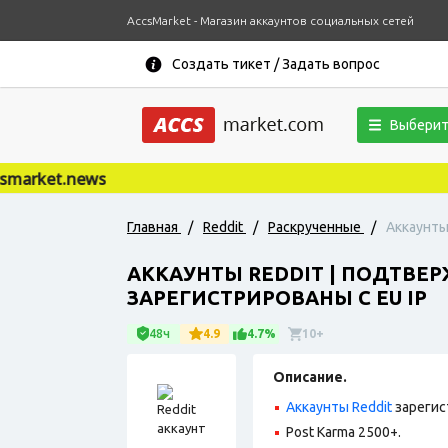
AccsMarket - Магазин аккаунтов социальных сетей
Создать тикет / Задать вопрос
Выберит
arket.news
Главная
/
Reddit
/
Раскрученные
/
Аккаунты
АККАУНТЫ REDDIT | ПОДТВЕР
ЗАРЕГИСТРИРОВАНЫ С EU IP
48ч
4.9
4.7%
10+
Описание.
Аккаунты Reddit
зарегис
Post Karma 2500+.