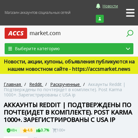
Новости
Магазин аккаунтов социальных сетей
Войти
Выберите категорию
Новости, акции, купоны, объявления публикуются на
нашем новостном сайте - https://accsmarket.news
Главная
/
Reddit
/
Раскрученные
/
Аккаунты Reddit |
Подтверждены по почте(идет в комплекте). Post Karma
1000+. Зарегистрированы с USA ip
АККАУНТЫ REDDIT | ПОДТВЕРЖДЕНЫ ПО
ПОЧТЕ(ИДЕТ В КОМПЛЕКТЕ). POST KARMA
1000+. ЗАРЕГИСТРИРОВАНЫ С USA IP
48ч
4.8
3.7%
100+