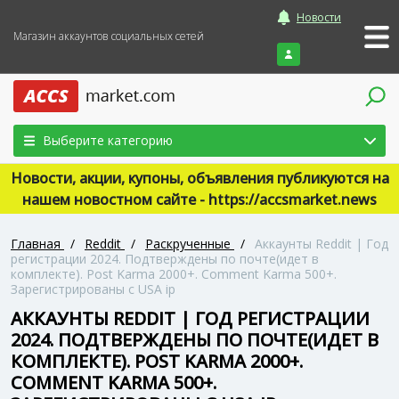
Новости
Магазин аккаунтов социальных сетей
Войти
Выберите категорию
Новости, акции, купоны, объявления публикуются на
нашем новостном сайте - https://accsmarket.news
Главная
/
Reddit
/
Раскрученные
/
Аккаунты Reddit | Год
регистрации 2024. Подтверждены по почте(идет в
комплекте). Post Karma 2000+. Comment Karma 500+.
Зарегистрированы с USA ip
АККАУНТЫ REDDIT | ГОД РЕГИСТРАЦИИ
2024. ПОДТВЕРЖДЕНЫ ПО ПОЧТЕ(ИДЕТ В
КОМПЛЕКТЕ). POST KARMA 2000+.
COMMENT KARMA 500+.