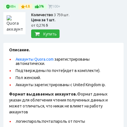
48ч
4.8
3%
100+
Количество
3 759 шт.
Цена за 1 шт.
от
0,276 $
Купить
Описание.
Аккаунты Quora.com
зарегистрированы
автоматически.
Подтверждены по почте(идет в комплекте).
Пол женский.
Аккаунты зарегистрированы с United Kingdom ip.
Формат выдаваемых аккаунтов.
Формат данных
указан для облегчения чтения полученных данных и
может отличаться, что никак не влияет на работу
аккаунтов
логин:пароль:почта:пароль от почты