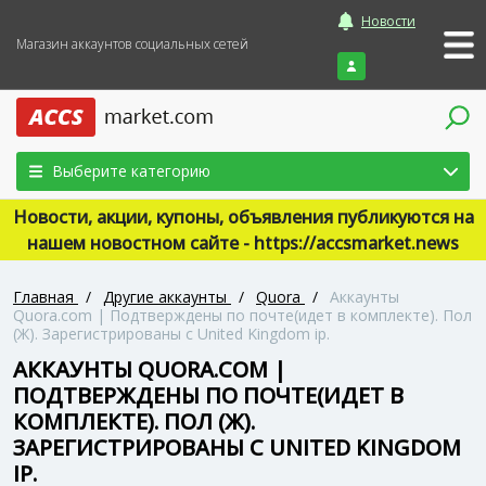
Новости
Магазин аккаунтов социальных сетей
Войти
Выберите категорию
Новости, акции, купоны, объявления публикуются на
нашем новостном сайте - https://accsmarket.news
Главная
/
Другие аккаунты
/
Quora
/
Аккаунты
Quora.com | Подтверждены по почте(идет в комплекте). Пол
(Ж). Зарегистрированы с United Kingdom ip.
АККАУНТЫ QUORA.COM |
ПОДТВЕРЖДЕНЫ ПО ПОЧТЕ(ИДЕТ В
КОМПЛЕКТЕ). ПОЛ (Ж).
ЗАРЕГИСТРИРОВАНЫ С UNITED KINGDOM
IP.