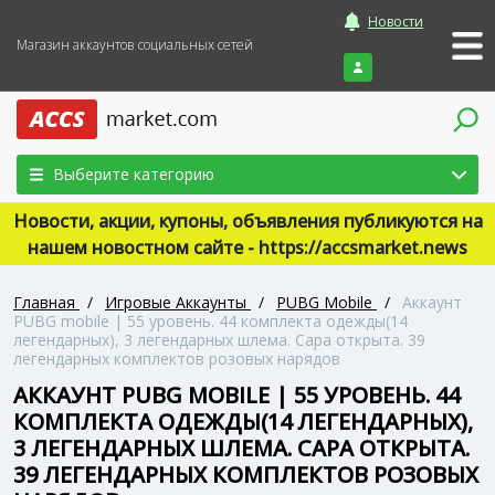
Новости
Магазин аккаунтов социальных сетей
Войти
Выберите категорию
Новости, акции, купоны, объявления публикуются на
нашем новостном сайте - https://accsmarket.news
Главная
/
Игровые Аккаунты
/
PUBG Mobile
/
Аккаунт
PUBG mobile | 55 уровень. 44 комплекта одежды(14
легендарных), 3 легендарных шлема. Сара открыта. 39
легендарных комплектов розовых нарядов
АККАУНТ PUBG MOBILE | 55 УРОВЕНЬ. 44
КОМПЛЕКТА ОДЕЖДЫ(14 ЛЕГЕНДАРНЫХ),
3 ЛЕГЕНДАРНЫХ ШЛЕМА. САРА ОТКРЫТА.
39 ЛЕГЕНДАРНЫХ КОМПЛЕКТОВ РОЗОВЫХ