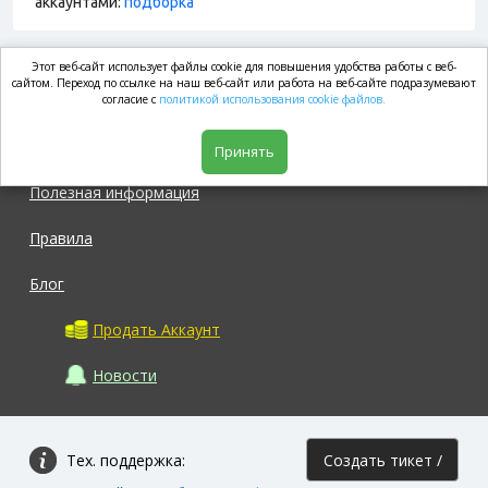
аккаунтами:
подборка
Этот веб-сайт использует файлы cookie для повышения удобства работы с веб-
market.com
сайтом. Переход по ссылке на наш веб-сайт или работа на веб-сайте подразумевают
согласие с
политикой использования cookie файлов.
Магазин
Принять
Полезная информация
Правила
Блог
Продать Аккаунт
Новости
Тех. поддержка:
Создать тикет /