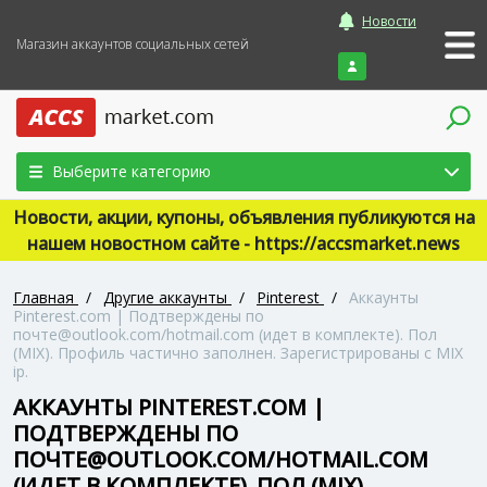
Новости
Магазин аккаунтов социальных сетей
Войти
Выберите категорию
Новости, акции, купоны, объявления публикуются на
нашем новостном сайте - https://accsmarket.news
Главная
/
Другие аккаунты
/
Pinterest
/
Аккаунты
Pinterest.com | Подтверждены по
почте@outlook.com/hotmail.com (идет в комплекте). Пол
(MIX). Профиль частично заполнен. Зарегистрированы с MIX
ip.
АККАУНТЫ PINTEREST.COM |
ПОДТВЕРЖДЕНЫ ПО
ПОЧТЕ@OUTLOOK.COM/HOTMAIL.COM
(ИДЕТ В КОМПЛЕКТЕ). ПОЛ (MIX).