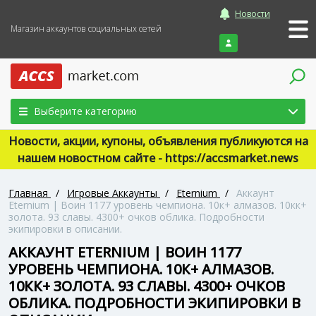
Новости
Магазин аккаунтов социальных сетей
Войти
Выберите категорию
Новости, акции, купоны, объявления публикуются на
нашем новостном сайте - https://accsmarket.news
Главная
/
Игровые Аккаунты
/
‎Eternium
/
Аккаунт
Eternium | Воин 1177 уровень чемпиона. 10к+ алмазов. 10кк+
золота. 93 славы. 4300+ очков облика. Подробности
экипировки в описании.
АККАУНТ ETERNIUM | ВОИН 1177
УРОВЕНЬ ЧЕМПИОНА. 10К+ АЛМАЗОВ.
10КК+ ЗОЛОТА. 93 СЛАВЫ. 4300+ ОЧКОВ
ОБЛИКА. ПОДРОБНОСТИ ЭКИПИРОВКИ В