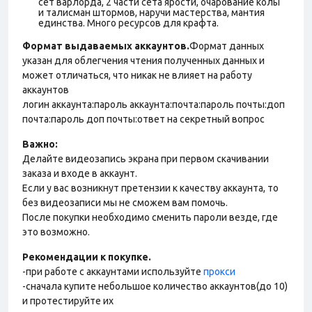
сет варлорда, 2 части сета ярости, очарование колы
и талисман штормов, наручи мастерства, мантия
единства. Много ресурсов для крафта.
Формат выдаваемых аккаунтов.
Формат данных
указан для облегчения чтения полученных данных и
может отличаться, что никак не влияет на работу
аккаунтов
логин аккаунта:пароль аккаунта:почта:пароль почты:доп
почта:пароль доп почты:ответ на секретный вопрос
Важно:
Делайте видеозапись экрана при первом скачивании
заказа и входе в аккаунт.
Если у вас возникнут претензии к качеству аккаунта, то
без видеозаписи мы не сможем вам помочь.
После покупки необходимо сменить пароли везде, где
это возможно.
Рекомендации к покупке.
-при работе с аккаунтами используйте
прокси
-сначала купите небольшое количество аккаунтов(до 10)
и протестируйте их