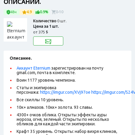
ОПИСАНИИ.
48ч
4.9
0.9%
0-10
Количество
0 шт.
Цена за 1 шт.
от
375 $
Описание.
Аккаунт Eternium
зарегистрирован на почту
gmail.com, почта в комплекте.
Воин 1177 уровень чемпиона.
Статы и экипировка
персонажа:
https://imgur.com/XVj97oe
https://imgur.com/S24
Все скиллы 10 уровень.
10к+ алмазов. 10кк+ золота. 93 славы.
4300+ очков облика. Открыты эффекты ауры
мороза, огня, зеленый. Открыты по несколько
обликов для каждой части экипировки.
Крафт 35 уровень. Открыты: набор вихря клинков,