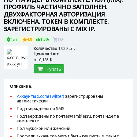
ПРОФИЛЬ ЧАСТИЧНО ЗАПОЛНЕН.
ДВУХФАКТОРНАЯ АВТОРИЗАЦИЯ
ВКЛЮЧЕНА. TOKEN В КОМПЛЕКТЕ.
ЗАРЕГИСТРИРОВАНЫ С MIX IP.
48ч
4.8
1.5%
1k+
Количество
1 929 шт.
Цена за 1 шт.
от
0,185 $
Купить
Описание.
Аккаунты x.com(Twitter)
зарегистрированы
автоматически.
Подтверждены по SMS.
Подтверждены по почте@rambler.ru, почта идет в
комплекте.
Пол мужской или женский.
Профили аккаунтов могут быть как пустые, так и с