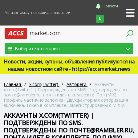
Новости
Магазин аккаунтов социальных сетей
Войти
Выберите категорию
Новости, акции, купоны, объявления публикуются на
нашем новостном сайте - https://accsmarket.news
Главная
/
x.com(Twitter)
/
Автореги
/
Аккаунты
x.com(Twitter) | Подтверждены по SMS. Подтверждены по
почте@rambler.ru, почта идет в комплекте. Пол (MIX).
Профиль частично заполнен. Двухфакторная авторизация
включена. Token в комплекте. Зарегистрированы с MIX ip.
АККАУНТЫ X.COM(TWITTER) |
ПОДТВЕРЖДЕНЫ ПО SMS.
ПОДТВЕРЖДЕНЫ ПО ПОЧТЕ@RAMBLER.RU,
ПОЧТА ИДЕТ В КОМПЛЕКТЕ. ПОЛ (MIX).