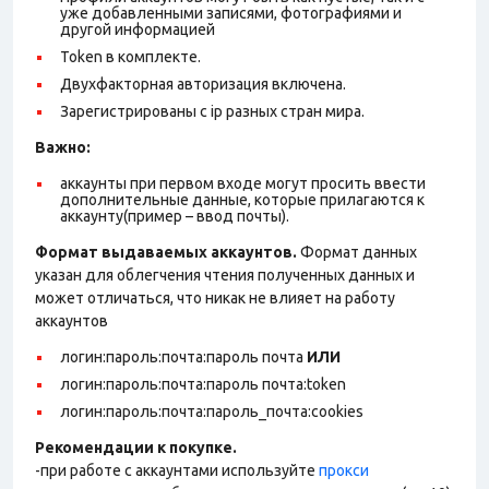
уже добавленными записями, фотографиями и
другой информацией
Token в комплекте.
Двухфакторная авторизация включена.
Зарегистрированы с ip разных стран мира.
Важно:
аккаунты при первом входе могут просить ввести
дополнительные данные, которые прилагаются к
аккаунту(пример – ввод почты).
Формат выдаваемых аккаунтов.
Формат данных
указан для облегчения чтения полученных данных и
может отличаться, что никак не влияет на работу
аккаунтов
логин:пароль:почта:пароль почта
ИЛИ
логин:пароль:почта:пароль почта:token
логин:пароль:почта:пароль_почта:cookies
Рекомендации к покупке.
-при работе с аккаунтами используйте
прокси