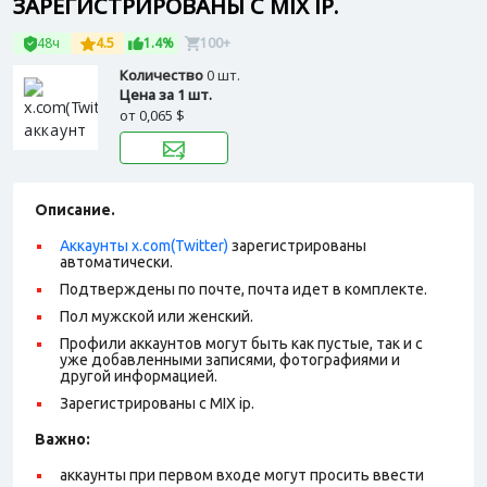
ЗАРЕГИСТРИРОВАНЫ С MIX IP.
48ч
4.5
1.4%
100+
Количество
0 шт.
Цена за 1 шт.
от
0,065 $
Описание.
Аккаунты x.com(Twitter)
зарегистрированы
автоматически.
Подтверждены по почте, почта идет в комплекте.
Пол мужской или женский.
Профили аккаунтов могут быть как пустые, так и с
уже добавленными записями, фотографиями и
другой информацией.
Зарегистрированы с MIX ip.
Важно:
аккаунты при первом входе могут просить ввести