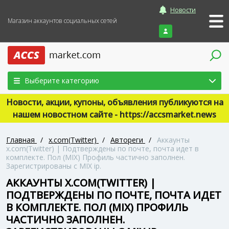
Новости
Магазин аккаунтов социальных сетей
Войти
Выберите категорию
Новости, акции, купоны, объявления публикуются на
нашем новостном сайте - https://accsmarket.news
Главная
/
x.com(Twitter)
/
Автореги
/
Аккаунты
x.com(Twitter) | Подтверждены по почте, почта идет в
комплекте. Пол (MIX) Профиль частично заполнен.
Зарегистрированы с MIX ip.
АККАУНТЫ X.COM(TWITTER) |
ПОДТВЕРЖДЕНЫ ПО ПОЧТЕ, ПОЧТА ИДЕТ
В КОМПЛЕКТЕ. ПОЛ (MIX) ПРОФИЛЬ
ЧАСТИЧНО ЗАПОЛНЕН.