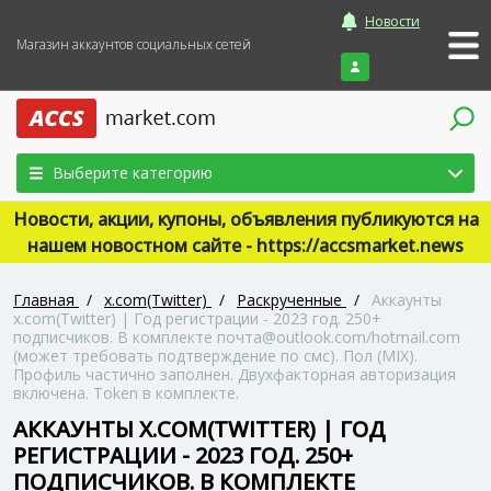
Новости
Магазин аккаунтов социальных сетей
Войти
Выберите категорию
Новости, акции, купоны, объявления публикуются на
нашем новостном сайте - https://accsmarket.news
Главная
/
x.com(Twitter)
/
Раскрученные
/
Аккаунты
x.com(Twitter) | Год регистрации - 2023 год. 250+
подписчиков. В комплекте почта@outlook.com/hotmail.com
(может требовать подтверждение по смс). Пол (MIX).
Профиль частично заполнен. Двухфакторная авторизация
включена. Token в комплекте.
АККАУНТЫ X.COM(TWITTER) | ГОД
РЕГИСТРАЦИИ - 2023 ГОД. 250+
ПОДПИСЧИКОВ. В КОМПЛЕКТЕ