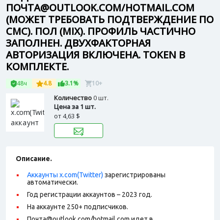
ПОЧТА@OUTLOOK.COM/HOTMAIL.COM
(МОЖЕТ ТРЕБОВАТЬ ПОДТВЕРЖДЕНИЕ ПО
СМС). ПОЛ (MIX). ПРОФИЛЬ ЧАСТИЧНО
ЗАПОЛНЕН. ДВУХФАКТОРНАЯ
АВТОРИЗАЦИЯ ВКЛЮЧЕНА. TOKEN В
КОМПЛЕКТЕ.
48ч
4.8
3.1%
10+
Количество
0 шт.
Цена за 1 шт.
от
4,63 $
Описание.
Аккаунты x.com(Twitter)
зарегистрированы
автоматически.
Год регистрации аккаунтов – 2023 год.
На аккаунте 250+ подписчиков.
Почта@outlook.com/hotmail.com идет в