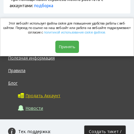
аккаунтами:
подборка
Этот веб-сайт использует файлы cookie для повышения удобства работы с веб-
market.com
сайтом. Переход по ссылке на наш веб-сайт или работа на веб-сайте подразумевают
согласие с
политикой использования cookie файлов.
Магазин
Принять
Полезная информация
Правила
Блог
Продать Аккаунт
Новости
Тех. поддержка:
Создать тикет /