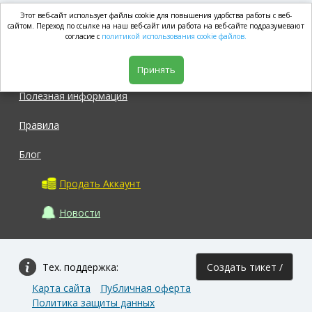
Этот веб-сайт использует файлы cookie для повышения удобства работы с веб-
market.com
сайтом. Переход по ссылке на наш веб-сайт или работа на веб-сайте подразумевают
согласие с
политикой использования cookie файлов.
Магазин
Принять
Полезная информация
Правила
Блог
Продать Аккаунт
Новости
Тех. поддержка:
Создать тикет /
Карта сайта
Публичная оферта
Задать вопрос
Политика защиты данных