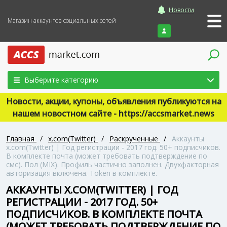
Новости
Магазин аккаунтов социальных сетей
Войти
Выберите категорию
Новости, акции, купоны, объявления публикуются на
нашем новостном сайте - https://accsmarket.news
Главная
/
x.com(Twitter)
/
Раскрученные
/
Аккаунты
x.com(Twitter) | Год регистрации - 2017 год. 50+ подписчиков.
В комплекте почта (может требовать подтверждение по
смс). Пол (MIX). Профиль частично заполнен. Двухфакторная
авторизация включена. Token в комплекте.
АККАУНТЫ X.COM(TWITTER) | ГОД
РЕГИСТРАЦИИ - 2017 ГОД. 50+
ПОДПИСЧИКОВ. В КОМПЛЕКТЕ ПОЧТА
(МОЖЕТ ТРЕБОВАТЬ ПОДТВЕРЖДЕНИЕ ПО