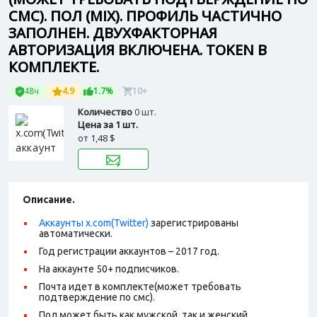
СМС). ПОЛ (MIX). ПРОФИЛЬ ЧАСТИЧНО
ЗАПОЛНЕН. ДВУХФАКТОРНАЯ
АВТОРИЗАЦИЯ ВКЛЮЧЕНА. TOKEN В
КОМПЛЕКТЕ.
48ч
4.9
1.7%
10+
Количество
0 шт.
Цена за 1 шт.
от
1,48 $
Описание.
Аккаунты x.com(Twitter)
зарегистрированы
автоматически.
Год регистрации аккаунтов – 2017 год.
На аккаунте 50+ подписчиков.
Почта идет в комплекте(может требовать
подтверждение по смс).
Пол может быть как мужской, так и женский.