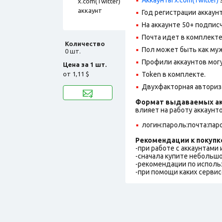
Год регистрации аккаунт
На аккаунте 50+ подпис
Почта идет в комплект
Количество
Пол может быть как муж
0 шт.
Профили аккаунтов могу
Цена за 1 шт.
от
1,11 $
Token в комплекте.
Двухфакторная авториз
Формат выдаваемых ак
влияет на работу аккаунт
логин:пароль:почта:пар
Рекомендации к покупк
-при работе с аккаунтами
-сначала купите небольшо
-рекомендации по исполь
-при помощи каких сервис