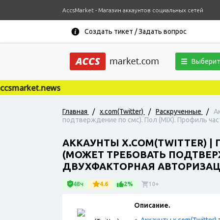
AccsMarket - Магазин аккаунтов социальных сетей
Создать тикет / Задать вопрос
Выберит
market.news
Главная
/
x.com(Twitter)
/
Раскрученные
/
А
подтверждение по смс). Пол (MIX). Профиль ча
АККАУНТЫ X.COM(TWITTER) | 
(МОЖЕТ ТРЕБОВАТЬ ПОДТВЕРЖ
ДВУХФАКТОРНАЯ АВТОРИЗАЦ
48ч
4.6
2%
10+
Описание.
Аккаунты x.com(Twitter)