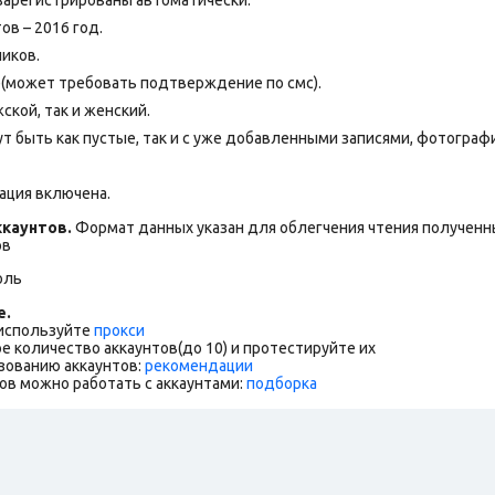
ов – 2016 год.
чиков.
е(может требовать подтверждение по смс).
ской, так и женский.
т быть как пустые, так и с уже добавленными записями, фотограф
ация включена.
каунтов.
Формат данных указан для облегчения чтения полученны
ов
оль
е.
 используйте
прокси
е количество аккаунтов(до 10) и протестируйте их
зованию аккаунтов:
рекомендации
ов можно работать с аккаунтами:
подборка