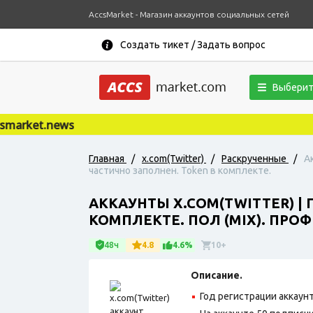
AccsMarket - Магазин аккаунтов социальных сетей
Создать тикет / Задать вопрос
Выберит
rket.news
Главная
/
x.com(Twitter)
/
Раскрученные
/
А
частично заполнен. Token в комплекте.
АККАУНТЫ X.COM(TWITTER) | 
КОМПЛЕКТЕ. ПОЛ (MIX). ПРО
48ч
4.8
4.6%
10+
Описание.
Год регистрации аккаунт