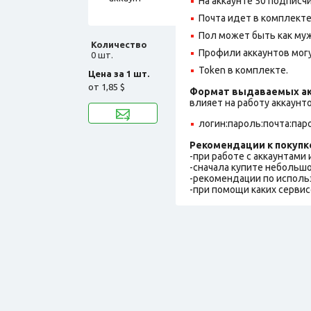
На аккаунте 50 подписчи
Почта идет в комплекте
Пол может быть как муж
Количество
Профили аккаунтов могу
0 шт.
Token в комплекте.
Цена за 1 шт.
от
1,85 $
Формат выдаваемых ак
влияет на работу аккаунт
логин:пароль:почта:пар
Рекомендации к покупк
-при работе с аккаунтами
-сначала купите небольшо
-рекомендации по исполь
-при помощи каких сервис