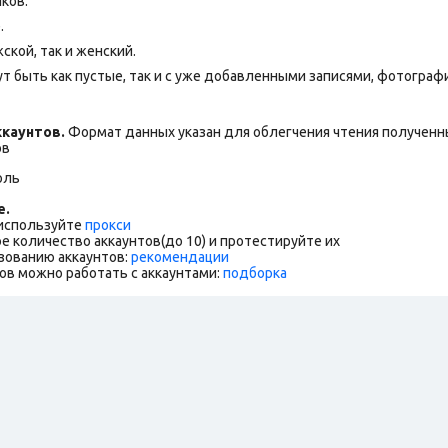
ков.
.
ской, так и женский.
т быть как пустые, так и с уже добавленными записями, фотограф
каунтов.
Формат данных указан для облегчения чтения полученны
ов
оль
е.
 используйте
прокси
е количество аккаунтов(до 10) и протестируйте их
зованию аккаунтов:
рекомендации
ов можно работать с аккаунтами:
подборка