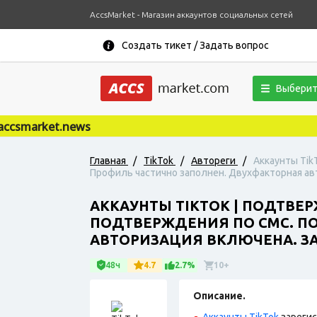
AccsMarket - Магазин аккаунтов социальных сетей
Создать тикет / Задать вопрос
Выберит
smarket.news
Главная
/
TikTok
/
Автореги
/
Аккаунты Tik
Профиль частично заполнен. Двухфакторная авт
АККАУНТЫ TIKTOK | ПОДТВЕ
ПОДТВЕРЖДЕНИЯ ПО СМС. ПО
АВТОРИЗАЦИЯ ВКЛЮЧЕНА. ЗА
48ч
4.7
2.7%
10+
Описание.
Аккаунты TikTok
зарегис