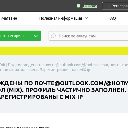
+ Регистр
Новости
Магазин
Полезная информация
FAQ
е категорию
Tok | Подтверждены по почте@outlook.com/@hotmail.com, почта тре
оризация включена. Зарегистрированы с MIX ip
РЖДЕНЫ ПО ПОЧТЕ@OUTLOOK.COM/@HOTMA
Л (MIX). ПРОФИЛЬ ЧАСТИЧНО ЗАПОЛНЕН
РЕГИСТРИРОВАНЫ С MIX IP
трированы автоматически.