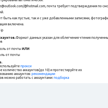
@outlook.com/@hotmail.com, почта требует подтверждения по смс
ий.
т быть как пустые, так и с уже добавленными записями, фотограф
ация включена.
ip
каунтов.
Формат данных указан для облегчения чтения полученны
ов
роль от почты
ИЛИ
оль от почты
е.
 используйте
прокси
е количество аккаунтов(до 10) и протестируйте их
зованию аккаунтов:
рекомендации
ов можно работать с аккаунтами:
подборка