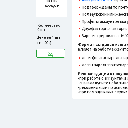
Подтверждены по почте
Пол мужской или женск
Профили аккаунтов могу
Количество
Двухфакторная авториз
0 шт.
Зарегистрированы с MIX 
Цена за 1 шт.
от
1,02 $
Формат выдаваемых ак
влияет на работу аккаунт
логин(почта):пароль:па
логин:пароль:почта:пар
Рекомендации к покупк
-при работе с аккаунтами
-сначала купите небольшо
-рекомендации по исполь
-при помощи каких сервис