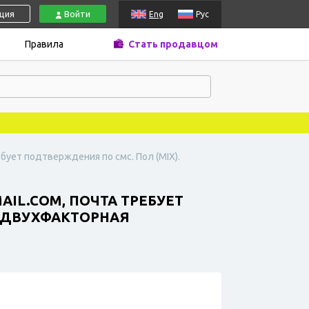
ация
Войти
Eng
Рус
Правила
Стать продавцом
бует подтверждения по смс. Пол (MIX).
IL.COM, ПОЧТА ТРЕБУЕТ
. ДВУХФАКТОРНАЯ