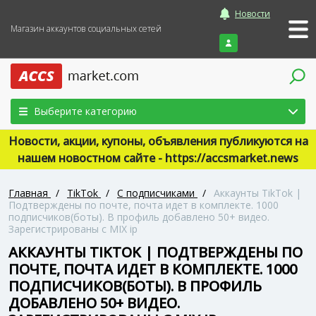
Новости
Магазин аккаунтов социальных сетей
Войти
Выберите категорию
Новости, акции, купоны, объявления публикуются на
нашем новостном сайте - https://accsmarket.news
Главная
/
TikTok
/
С подписчиками
/
Аккаунты TikTok |
Подтверждены по почте, почта идет в комплекте. 1000
подписчиков(боты). В профиль добавлено 50+ видео.
Зарегистрированы с MIX ip
АККАУНТЫ TIKTOK | ПОДТВЕРЖДЕНЫ ПО
ПОЧТЕ, ПОЧТА ИДЕТ В КОМПЛЕКТЕ. 1000
ПОДПИСЧИКОВ(БОТЫ). В ПРОФИЛЬ
ДОБАВЛЕНО 50+ ВИДЕО.