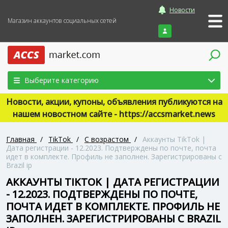
Новости
Магазин аккаунтов социальных сетей
Войти
Выберите категорию
Новости, акции, купоны, объявления публикуются на
нашем новостном сайте - https://accsmarket.news
Главная
/
TikTok
/
С возрастом
/
Аккаунты TikTok |
Дата регистрации - 12.2023. Подтверждены по почте, почта
идет в комплекте. Профиль не заполнен. Зарегистрированы с
Brazil ip
АККАУНТЫ TIKTOK | ДАТА РЕГИСТРАЦИИ
- 12.2023. ПОДТВЕРЖДЕНЫ ПО ПОЧТЕ,
ПОЧТА ИДЕТ В КОМПЛЕКТЕ. ПРОФИЛЬ НЕ
ЗАПОЛНЕН. ЗАРЕГИСТРИРОВАНЫ С BRAZIL