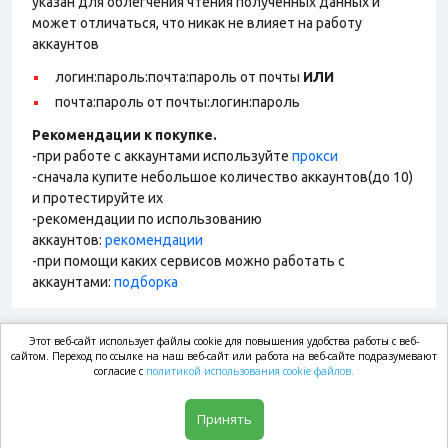
указан для облегчения чтения полученных данных и
может отличаться, что никак не влияет на работу
аккаунтов
логин:пароль:почта:пароль от почты
ИЛИ
почта:пароль от почты:логин:пароль
Рекомендации к покупке.
-при работе с аккаунтами используйте
прокси
-сначала купите небольшое количество аккаунтов(до 10)
и протестируйте их
-рекомендации по использованию
аккаунтов:
рекомендации
-при помощи каких сервисов можно работать с
аккаунтами:
подборка
Этот веб-сайт использует файлы cookie для повышения удобства работы с веб-
market.com
сайтом. Переход по ссылке на наш веб-сайт или работа на веб-сайте подразумевают
согласие с
политикой использования cookie файлов.
Магазин
Принять