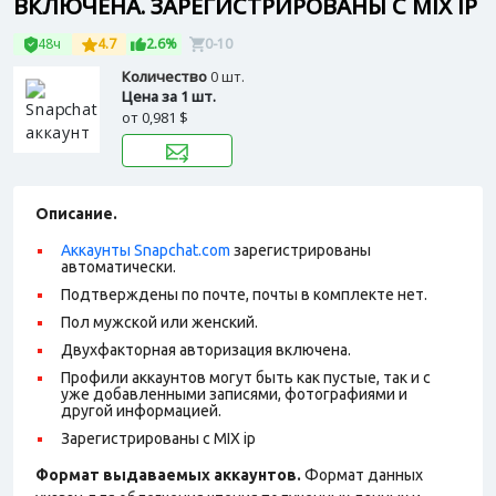
ВКЛЮЧЕНА. ЗАРЕГИСТРИРОВАНЫ С MIX IP
48ч
4.7
2.6%
0-10
Количество
0 шт.
Цена за 1 шт.
от
0,981 $
Описание.
Аккаунты Snapchat.com
зарегистрированы
автоматически.
Подтверждены по почте, почты в комплекте нет.
Пол мужской или женский.
Двухфакторная авторизация включена.
Профили аккаунтов могут быть как пустые, так и с
уже добавленными записями, фотографиями и
другой информацией.
Зарегистрированы с MIX ip
Формат выдаваемых аккаунтов.
Формат данных