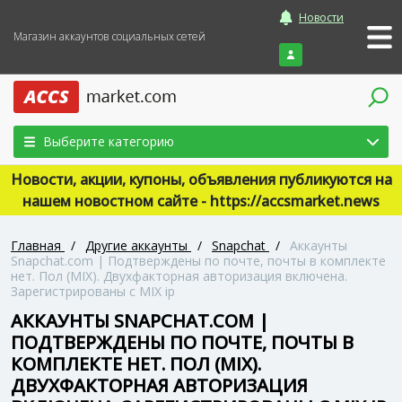
Новости
Магазин аккаунтов социальных сетей
Войти
Выберите категорию
Новости, акции, купоны, объявления публикуются на
нашем новостном сайте - https://accsmarket.news
Главная
/
Другие аккаунты
/
Snapchat
/
Аккаунты
Snapchat.com | Подтверждены по почте, почты в комплекте
нет. Пол (MIX). Двухфакторная авторизация включена.
Зарегистрированы с MIX ip
АККАУНТЫ SNAPCHAT.COM |
ПОДТВЕРЖДЕНЫ ПО ПОЧТЕ, ПОЧТЫ В
КОМПЛЕКТЕ НЕТ. ПОЛ (MIX).
ДВУХФАКТОРНАЯ АВТОРИЗАЦИЯ