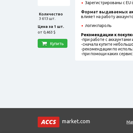
Зарегистрированы с EU i
Формат выдаваемых ак
Количество
влияет на работу аккаунт
3 613 шт.
логин:пароль
Цена за 1 шт.
от
0,463 $
Рекомендации к покупк
-при работе с аккаунтами
Купить
-сначала купите небольшо
-рекомендации по исполь
-при помощи каких сервис
market.com
Ма