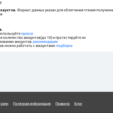
p
каунтов.
Формат данных указан для облегчения чтения полученны
ов
е.
 используйте
прокси
е количество аккаунтов(до 10) и протестируйте их
зованию аккаунтов:
рекомендации
ов можно работать с аккаунтами:
подборка
газин
Полезная информация
Правила
Блог