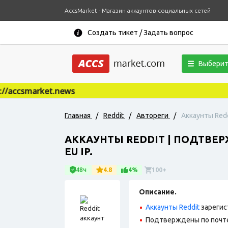
AccsMarket - Магазин аккаунтов социальных сетей
Создать тикет / Задать вопрос
Выберит
accsmarket.news
Главная
/
Reddit
/
Автореги
/
Аккаунты Redd
АККАУНТЫ REDDIT | ПОДТВЕР
EU IP.
48ч
4.8
4%
100+
Описание.
Аккаунты Reddit
зарегис
Подтверждены по почте,