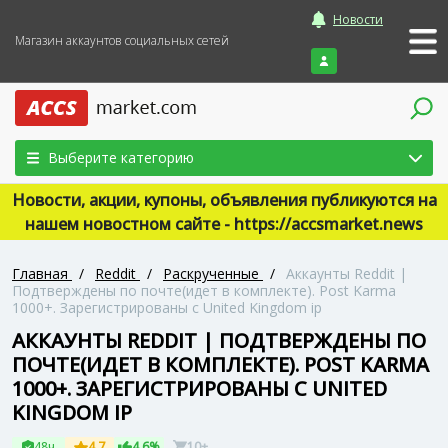
Новости
Магазин аккаунтов социальных сетей
Войти
Выберите категорию
Новости, акции, купоны, объявления публикуются на
нашем новостном сайте - https://accsmarket.news
Главная
/
Reddit
/
Раскрученные
/
Аккаунты Reddit |
Подтверждены по почте(идет в комплекте). Post Karma
1000+. Зарегистрированы с United Kingdom ip
АККАУНТЫ REDDIT | ПОДТВЕРЖДЕНЫ ПО
ПОЧТЕ(ИДЕТ В КОМПЛЕКТЕ). POST KARMA
1000+. ЗАРЕГИСТРИРОВАНЫ С UNITED
KINGDOM IP
48ч
4.7
4.6%
10+