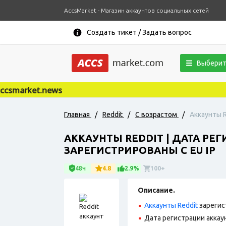
AccsMarket - Магазин аккаунтов социальных сетей
Создать тикет / Задать вопрос
Выберит
smarket.news
Главная
/
Reddit
/
С возрастом
/
Аккаунты R
АККАУНТЫ REDDIT | ДАТА РЕ
ЗАРЕГИСТРИРОВАНЫ С EU IP
48ч
4.8
2.9%
100+
Описание.
Аккаунты Reddit
зарегис
Дата регистрации аккаун