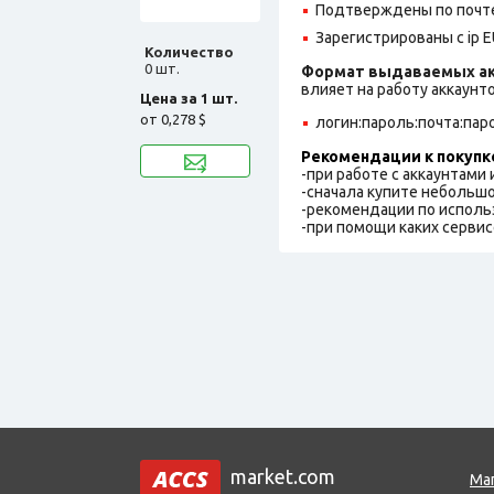
Подтверждены по почте
Зарегистрированы с ip E
Количество
0 шт.
Формат выдаваемых ак
влияет на работу аккаунт
Цена за 1 шт.
от
0,278 $
логин:пароль:почта:пар
Рекомендации к покупк
-при работе с аккаунтами
-сначала купите небольшо
-рекомендации по исполь
-при помощи каких сервис
market.com
Ма