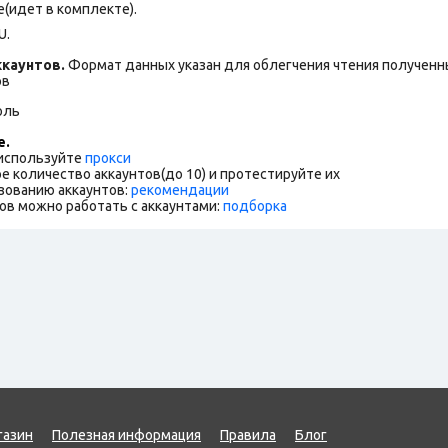
(идет в комплекте).
U.
каунтов.
Формат данных указан для облегчения чтения полученны
ов
оль
е.
 используйте
прокси
е количество аккаунтов(до 10) и протестируйте их
зованию аккаунтов:
рекомендации
ов можно работать с аккаунтами:
подборка
газин
Полезная информация
Правила
Блог