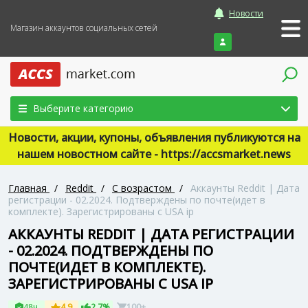
Новости
Магазин аккаунтов социальных сетей
Войти
Выберите категорию
Новости, акции, купоны, объявления публикуются на
нашем новостном сайте - https://accsmarket.news
Главная
/
Reddit
/
С возрастом
/
Аккаунты Reddit | Дата
регистрации - 02.2024. Подтверждены по почте(идет в
комплекте). Зарегистрированы с USA ip
АККАУНТЫ REDDIT | ДАТА РЕГИСТРАЦИИ
- 02.2024. ПОДТВЕРЖДЕНЫ ПО
ПОЧТЕ(ИДЕТ В КОМПЛЕКТЕ).
ЗАРЕГИСТРИРОВАНЫ С USA IP
48ч
4.9
2.7%
100+