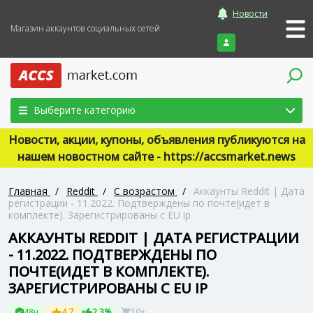
Новости
Магазин аккаунтов социальных сетей
Войти
Выберите категорию
Новости, акции, купоны, объявления публикуются на
нашем новостном сайте - https://accsmarket.news
Главная
/
Reddit
/
С возрастом
/
Аккаунты Reddit | Дата
регистрации - 11.2022. Подтверждены по почте(идет в
комплекте). Зарегистрированы с EU ip
АККАУНТЫ REDDIT | ДАТА РЕГИСТРАЦИИ
- 11.2022. ПОДТВЕРЖДЕНЫ ПО
ПОЧТЕ(ИДЕТ В КОМПЛЕКТЕ).
ЗАРЕГИСТРИРОВАНЫ С EU IP
48ч
4.7
2.3%
10+