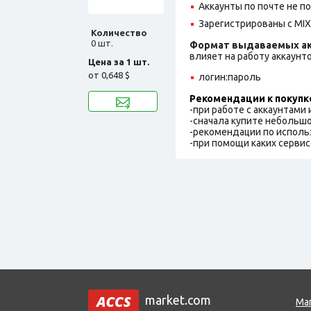
Аккаунты по почте не 
Зарегистрированы с MIX 
Количество
0 шт.
Формат выдаваемых ак
влияет на работу аккаунт
Цена за 1 шт.
от
0,648 $
логин:пароль
Рекомендации к покупк
-при работе с аккаунтами
-сначала купите небольшо
-рекомендации по исполь
-при помощи каких сервис
market.com
Ма