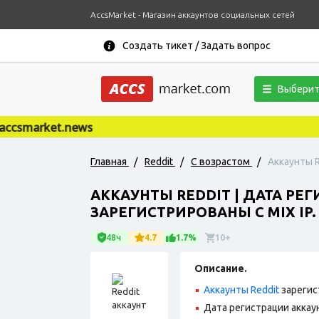
AccsMarket - Магазин аккаунтов социальных сетей
Создать тикет / Задать вопрос
Выберит
smarket.news
Главная
/
Reddit
/
С возрастом
/
Аккаунты R
АККАУНТЫ REDDIT | ДАТА РЕГ
ЗАРЕГИСТРИРОВАНЫ С MIX IP.
48ч
4.7
1.7%
10+
Описание.
Аккаунты Reddit
зарегис
Дата регистрации аккаун