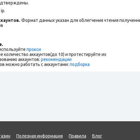
подтверждены.
ip.
каунтов.
Формат данных указан для облегчения чтения полученны
ов
е.
 используйте
прокси
е количество аккаунтов(до 10) и протестируйте их
зованию аккаунтов:
рекомендации
ов можно работать с аккаунтами:
подборка
газин
Полезная информация
Правила
Блог