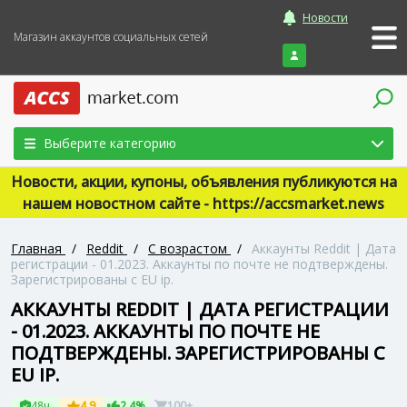
Новости
Магазин аккаунтов социальных сетей
Войти
Выберите категорию
Новости, акции, купоны, объявления публикуются на
нашем новостном сайте - https://accsmarket.news
Главная
/
Reddit
/
С возрастом
/
Аккаунты Reddit | Дата
регистрации - 01.2023. Аккаунты по почте не подтверждены.
Зарегистрированы с EU ip.
АККАУНТЫ REDDIT | ДАТА РЕГИСТРАЦИИ
- 01.2023. АККАУНТЫ ПО ПОЧТЕ НЕ
ПОДТВЕРЖДЕНЫ. ЗАРЕГИСТРИРОВАНЫ С
EU IP.
48ч
4.9
2.4%
100+