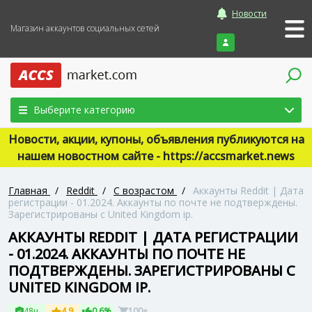
Новости
Магазин аккаунтов социальных сетей
Войти
Выберите категорию
Новости, акции, купоны, объявления публикуются на
нашем новостном сайте - https://accsmarket.news
Главная
/
Reddit
/
С возрастом
/
Аккаунты Reddit | Дата
регистрации - 01.2024. Аккаунты по почте не подтверждены.
Зарегистрированы с United Kingdom ip.
АККАУНТЫ REDDIT | ДАТА РЕГИСТРАЦИИ
- 01.2024. АККАУНТЫ ПО ПОЧТЕ НЕ
ПОДТВЕРЖДЕНЫ. ЗАРЕГИСТРИРОВАНЫ С
UNITED KINGDOM IP.
48ч
4.9
0.6%
100+