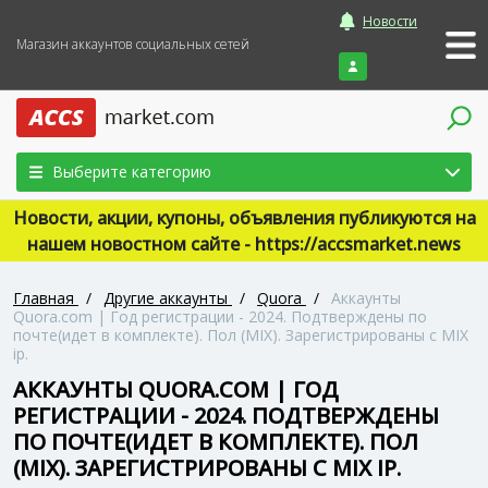
Новости
Магазин аккаунтов социальных сетей
Войти
Выберите категорию
Новости, акции, купоны, объявления публикуются на
нашем новостном сайте - https://accsmarket.news
Главная
/
Другие аккаунты
/
Quora
/
Аккаунты
Quora.com | Год регистрации - 2024. Подтверждены по
почте(идет в комплекте). Пол (MIX). Зарегистрированы с MIX
ip.
АККАУНТЫ QUORA.COM | ГОД
РЕГИСТРАЦИИ - 2024. ПОДТВЕРЖДЕНЫ
ПО ПОЧТЕ(ИДЕТ В КОМПЛЕКТЕ). ПОЛ
(MIX). ЗАРЕГИСТРИРОВАНЫ С MIX IP.