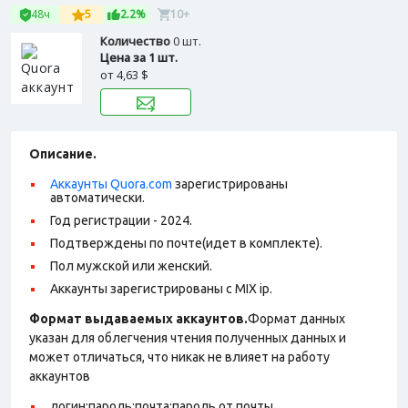
48ч
5
2.2%
10+
Количество
0 шт.
Цена за 1 шт.
от
4,63 $
Описание.
Аккаунты Quora.com
зарегистрированы
автоматически.
Год регистрации - 2024.
Подтверждены по почте(идет в комплекте).
Пол мужской или женский.
Аккаунты зарегистрированы с MIX ip.
Формат выдаваемых аккаунтов.
Формат данных
указан для облегчения чтения полученных данных и
может отличаться, что никак не влияет на работу
аккаунтов
логин:пароль:почта:пароль от почты