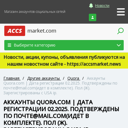
Новости
Магазин аккаунтов социальных сетей
Войти
Выберите категорию
Новости, акции, купоны, объявления публикуются на
нашем новостном сайте - https://accsmarket.news
Главная
/
Другие аккаунты
/
Quora
/
Аккаунты
Quora.com | Дата регистрации 02.2025. Подтверждены по
почте@mail.com(идет в комплекте). Пол (Ж).
Зарегистрированы с USA ip.
АККАУНТЫ QUORA.COM | ДАТА
РЕГИСТРАЦИИ 02.2025. ПОДТВЕРЖДЕНЫ
ПО ПОЧТЕ@MAIL.COM(ИДЕТ В
КОМПЛЕКТЕ). ПОЛ (Ж).