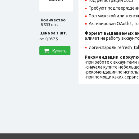
Год регистрации 2023.
Требуют подтверждения
Пол мужской или женск
Количество
Активирован OAuth2, то
8 533 шт.
Цена за 1 шт.
Формат выдаваемых ак
влияет на работу аккаунт
от
0,037 $
логин:пароль:refresh_tok
Купить
Рекомендации к покупк
-при работе с аккаунтами
-сначала купите небольшо
-рекомендации по исполь
-при помощи каких сервис