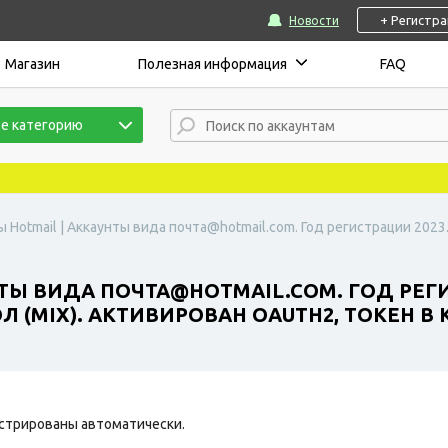
+ Регистр
Новости
Магазин
Полезная информация
FAQ
е категорию
 Hotmail | Аккаунты вида почта@hotmail.com. Год регистрации 2023
ТЫ ВИДА ПОЧТА@HOTMAIL.COM. ГОД РЕГИ
 (MIX). АКТИВИРОВАН OAUTH2, ТОКЕН В
стрированы автоматически.