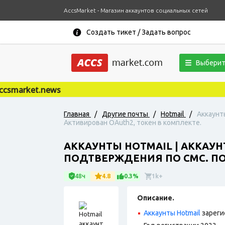
AccsMarket - Магазин аккаунтов социальных сетей
Создать тикет / Задать вопрос
Выберит
market.news
Главная
/
Другие почты
/
Hotmail
/
Аккаунты
Активирован OAuth2, токен в комплекте.
АККАУНТЫ HOTMAIL | АККАУН
ПОДТВЕРЖДЕНИЯ ПО СМС. ПОЛ
48ч
4.8
0.3%
1k+
Описание.
Аккаунты Hotmail
зареги