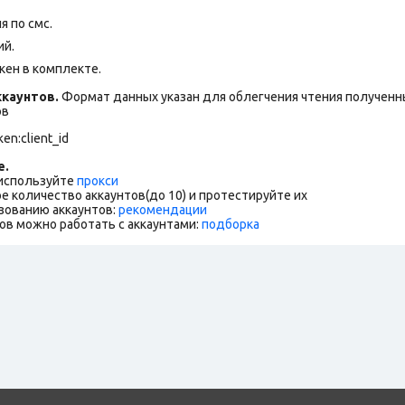
 по смс.
ий.
кен в комплекте.
каунтов.
Формат данных указан для облегчения чтения полученны
ов
en:client_id
е.
 используйте
прокси
е количество аккаунтов(до 10) и протестируйте их
зованию аккаунтов:
рекомендации
ов можно работать с аккаунтами:
подборка