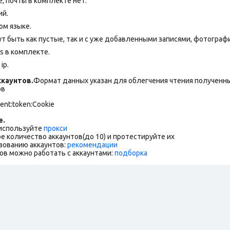
 почты в комплекте нет.
ий.
ом языке.
т быть как пустые, так и с уже добавленными записями, фотограф
es в комплекте.
ip.
каунтов.
Формат данных указан для облегчения чтения полученны
ов
ent:token:Cookie
е.
 используйте
прокси
е количество аккаунтов(до 10) и протестируйте их
зованию аккаунтов:
рекомендации
ов можно работать с аккаунтами:
подборка