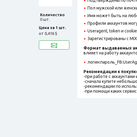
Подтверждены по почте,
Пол мужской или женск
Количество
Имя может быть на люб
0 шт.
Профили аккаунтов могу
Цена за 1 шт.
Useragent, token и cooki
от
0,416 $
Зарегистрированы с MIX 
Формат выдаваемых ак
влияет на работу аккаунт
логин:пароль_FB:UserAg
Рекомендации к покупк
-при работе с аккаунтами
-сначала купите небольшо
-рекомендации по исполь
-при помощи каких сервис