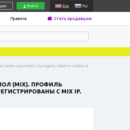
ация
Войти
Eng
Рус
Правила
Стать продавцом
стично заполнен. Useragent, token и cookies в
ОЛ (MIX). ПРОФИЛЬ
ЕГИСТРИРОВАНЫ С MIX IP.