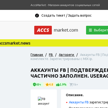
AccsMarket - Магазин аккаунтов социальных сетей
Создать тикет / Задать вопрос
Выберит
smarket.news
Главная
/
FB
/
Автореги
/
Аккаунты FB | По
комплекте. Зарегистрированы с MIX ip.
АККАУНТЫ FB | ПОДТВЕРЖДЕН
ЧАСТИЧНО ЗАПОЛНЕН. USERAGE
48ч
4.8
2.9%
1k+
Описание.
Аккаунты FB
зарегистри