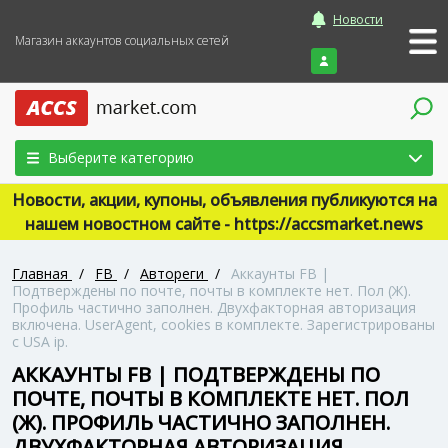
Новости
Магазин аккаунтов социальных сетей
Войти
Выберите категорию
Новости, акции, купоны, объявления публикуются на
нашем новостном сайте - https://accsmarket.news
Главная
/
FB
/
Автореги
/
Аккаунты FB |
Подтверждены по почте, почты в комплекте нет. Пол (Ж).
Профиль частично заполнен. Двухфакторная авторизация
включена. UserAgent, cookies в комплекте. Зарегистрированы
с USA ip.
АККАУНТЫ FB | ПОДТВЕРЖДЕНЫ ПО
ПОЧТЕ, ПОЧТЫ В КОМПЛЕКТЕ НЕТ. ПОЛ
(Ж). ПРОФИЛЬ ЧАСТИЧНО ЗАПОЛНЕН.
ДВУХФАКТОРНАЯ АВТОРИЗАЦИЯ