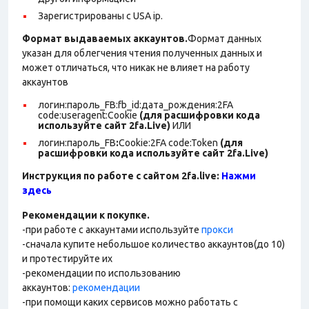
Зарегистрированы с USA ip.
Формат выдаваемых аккаунтов.
Формат данных
указан для облегчения чтения полученных данных и
может отличаться, что никак не влияет на работу
аккаунтов
логин:пароль_FB:fb_id:дата_рождения:2FA
code:useragent:Cookie
(для расшифровки кода
используйте сайт 2fa.Live)
ИЛИ
логин:пароль_FB
:
Cookie:2FA
code:Token
(для
расшифровки кода используйте сайт 2fa.Live)
Инструкция по работе с сайтом 2fa.live:
Нажми
здесь
Рекомендации к покупке.
-при работе с аккаунтами используйте
прокси
-сначала купите небольшое количество аккаунтов(до 10)
и протестируйте их
-рекомендации по использованию
аккаунтов:
рекомендации
-при помощи каких сервисов можно работать с