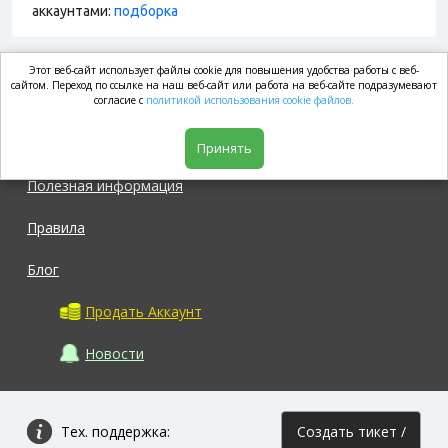
аккаунтами:
подборка
Этот веб-сайт использует файлы cookie для повышения удобства работы с веб-
market.com
сайтом. Переход по ссылке на наш веб-сайт или работа на веб-сайте подразумевают
согласие с
политикой использования cookie файлов.
Магазин
Принять
Полезная информация
Правила
Блог
Продать Аккаунт
Новости
Тех. поддержка:
Создать тикет /