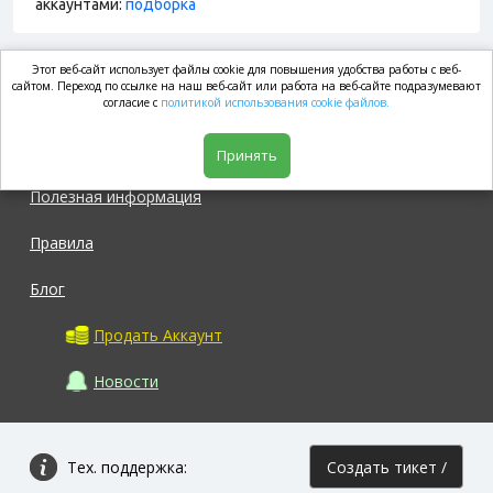
аккаунтами:
подборка
Этот веб-сайт использует файлы cookie для повышения удобства работы с веб-
market.com
сайтом. Переход по ссылке на наш веб-сайт или работа на веб-сайте подразумевают
согласие с
политикой использования cookie файлов.
Магазин
Принять
Полезная информация
Правила
Блог
Продать Аккаунт
Новости
Тех. поддержка:
Создать тикет /