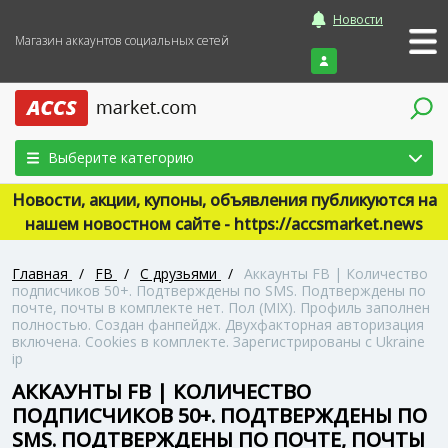
Новости
Магазин аккаунтов социальных сетей
Войти
Выберите категорию
Новости, акции, купоны, объявления публикуются на
нашем новостном сайте - https://accsmarket.news
Главная
/
FB
/
С друзьями
/
Аккаунты FB | Количество
подписчиков 50+. Подтверждены по SMS. Подтверждены по
почте, почты в комплекте нет. Пол (MIX). Профиль заполнен
полностью. Создан фанпейдж. Двухфакторная авторизация
включена. Cookies в комплекте. Зарегистрированы с Ukraine
ip
АККАУНТЫ FB | КОЛИЧЕСТВО
ПОДПИСЧИКОВ 50+. ПОДТВЕРЖДЕНЫ ПО
SMS. ПОДТВЕРЖДЕНЫ ПО ПОЧТЕ, ПОЧТЫ