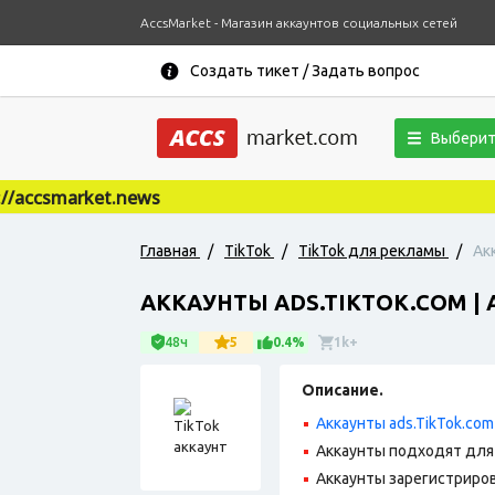
AccsMarket - Магазин аккаунтов социальных сетей
Создать тикет / Задать вопрос
Выберит
ccsmarket.news
Главная
/
TikTok
/
TikTok для рекламы
/
Ак
АККАУНТЫ ADS.TIKTOK.COM |
48ч
5
0.4%
1k+
Описание.
Аккаунты ads.TikTok.com
Аккаунты подходят для
Аккаунты зарегистрирова