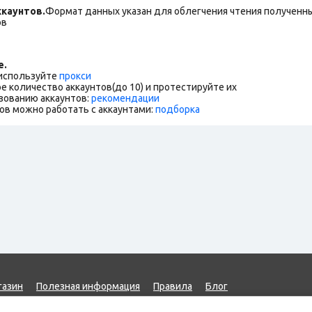
каунтов.
Формат данных указан для облегчения чтения полученны
ов
е.
 используйте
прокси
е количество аккаунтов(до 10) и протестируйте их
зованию аккаунтов:
рекомендации
ов можно работать с аккаунтами:
подборка
газин
Полезная информация
Правила
Блог