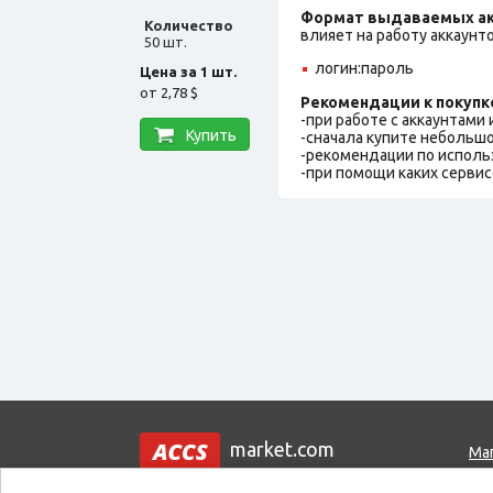
Формат выдаваемых ак
Количество
влияет на работу аккаунт
50 шт.
логин:пароль
Цена за 1 шт.
от
2,78 $
Рекомендации к покупк
-при работе с аккаунтами
Купить
-сначала купите небольшо
-рекомендации по исполь
-при помощи каких сервис
market.com
Ма